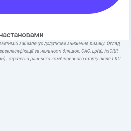
 настановами
е езетиміб забезпечує додаткове зниження ризику. Огляд
екласифікації за наявності бляшок, CAC, Lp(a), hsCRP.
) і стратегію раннього комбінованого старту після ГКС.