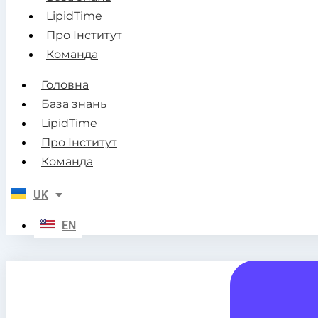
LipidTime
Про Інститут
Команда
Головна
База знань
LipidTime
Про Інститут
Команда
UK
EN