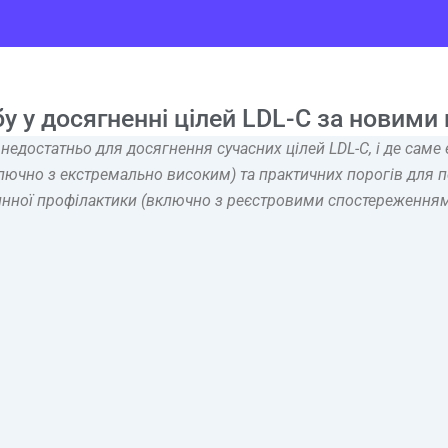
у у досягненні цілей LDL-C за новими
 недостатньо для досягнення сучасних цілей LDL-C, і де сам
лючно з екстремально високим) та практичних порогів для пер
инної профілактики (включно з реєстровими спостереженнями