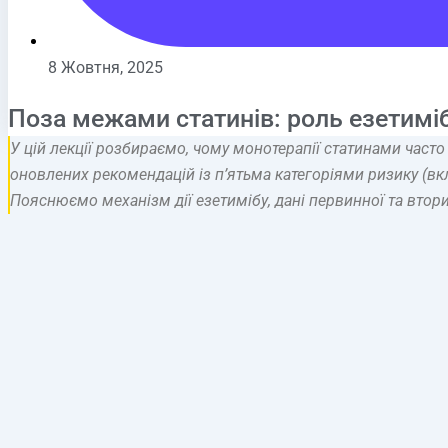
8 Жовтня, 2025
Поза межами статинів: роль езетиміб
У цій лекції розбираємо, чому монотерапії статинами часто
оновлених рекомендацій із п’ятьма категоріями ризику (вк
Пояснюємо механізм дії езетимібу, дані первинної та втор