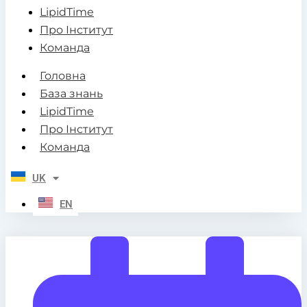
LipidTime
Про Інститут
Команда
Головна
База знань
LipidTime
Про Інститут
Команда
UK
EN