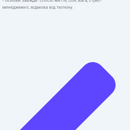
• Основи завжди: спосіб життя, сон, вага, стрес-
менеджмент, відмова від тютюну.