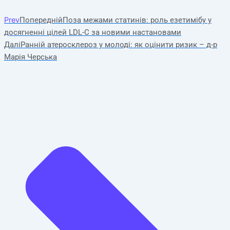
Prev
Попередній
Поза межами статинів: роль езетимібу у
досягненні цілей LDL-C за новими настановами
Далі
Ранній атеросклероз у молоді: як оцінити ризик – д-р
Марія Черська