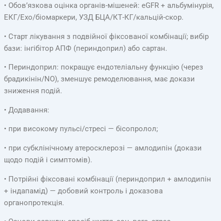
• Обов’язкова оцінка органів-мішеней: eGFR + альбумінурія,
ЕКГ/Ехо/біомаркери, УЗД БЦА/КТ-КГ/кальцій-скор.
• Старт лікування з подвійної фіксованої комбінації; вибір
бази: інгібітор АПФ (периндоприл) або сартан.
• Периндоприл: покращує ендотеліальну функцію (через
брадикінін/NO), зменшує ремоделювання, має докази
зниження подій.
• Додавання:
• при високому пульсі/стресі — бісопролол;
• при субклінічному атеросклерозі — амлодипін (докази
щодо подій і симптомів).
• Потрійні фіксовані комбінації (периндоприл + амлодипін
+ індапамід) — добовий контроль і доказова
органопротекція.