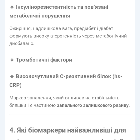
🔹 Інсулінорезистентність та пов’язані
метаболічні порушення
Ожиріння, надлишкова вага, предіабет і діабет
формують високу атерогенність через метаболічний
дисбаланс.
🔹 Тромботичні фактори
🔹 Високочутливий С-реактивний білок (hs-
CRP)
Маркер запалення, який впливає на стабільність
бляшки і є частиною
запального залишкового ризику
.
4. Які біомаркери найважливіші для