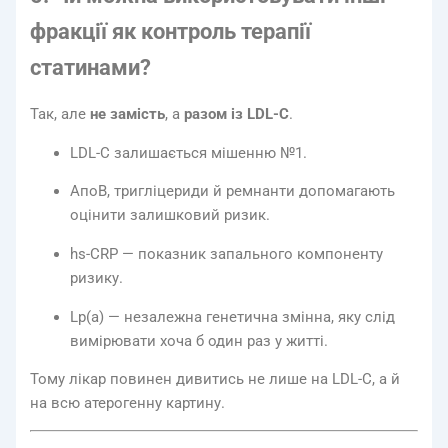
фракції як контроль терапії
статинами?
Так, але
не замість
, а
разом із LDL-C
.
LDL-C залишається мішенню №1.
АпоВ, тригліцериди й ремнанти допомагають
оцінити залишковий ризик.
hs-CRP — показник запального компоненту
ризику.
Lp(a) — незалежна генетична змінна, яку слід
вимірювати хоча б один раз у житті.
Тому лікар повинен дивитись не лише на LDL-C, а й
на всю атерогенну картину.