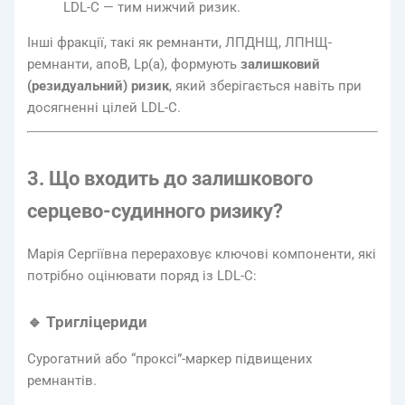
LDL-C — тим нижчий ризик.
Інші фракції, такі як ремнанти, ЛПДНЩ, ЛПНЩ-
ремнанти, апоВ, Lp(a), формують
залишковий
(резидуальний) ризик
, який зберігається навіть при
досягненні цілей LDL-C.
3. Що входить до залишкового
серцево-судинного ризику?
Марія Сергіївна перераховує ключові компоненти, які
потрібно оцінювати поряд із LDL-C:
🔹 Тригліцериди
Сурогатний або “проксі”-маркер підвищених
ремнантів.