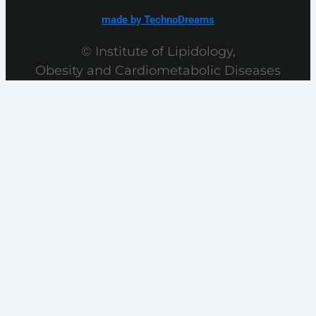
made by TechnoDreams
© Institute of Lipidology,
Obesity and Cardiometabolic Diseases