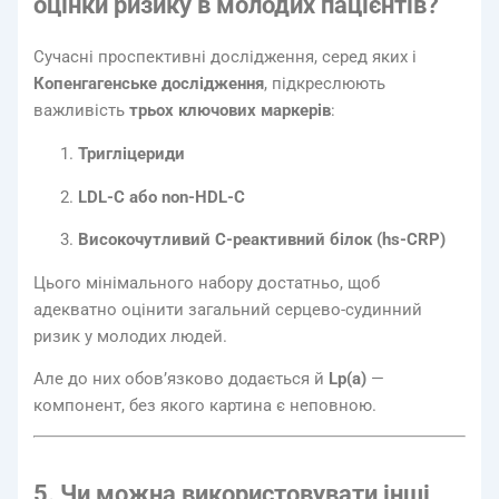
оцінки ризику в молодих пацієнтів?
Сучасні проспективні дослідження, серед яких і
Копенгагенське дослідження
, підкреслюють
важливість
трьох ключових маркерів
:
Тригліцериди
LDL-C або non-HDL-C
Високочутливий С-реактивний білок (hs-CRP)
Цього мінімального набору достатньо, щоб
адекватно оцінити загальний серцево-судинний
ризик у молодих людей.
Але до них обов’язково додається й
Lp(a)
—
компонент, без якого картина є неповною.
5. Чи можна використовувати інші