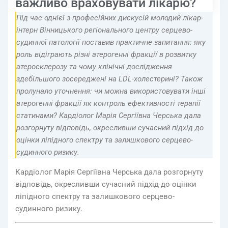
важливо враховувати лікарю?
Під час однієї з професійних дискусій молодий лікар-
інтерн Вінницького регіонального центру серцево-
судинної патології поставив практичне запитання: яку
роль відіграють різні атерогенні фракції в розвитку
атеросклерозу та чому клінічні дослідження
здебільшого зосереджені на LDL-холестерині? Також
пролунало уточнення: чи можна використовувати інші
атерогенні фракції як контроль ефективності терапії
статинами? Кардіолог Марія Сергіївна Черська дала
розгорнуту відповідь, окресливши сучасний підхід до
оцінки ліпідного спектру та залишкового серцево-
судинного ризику.
Кардіолог Марія Сергіївна Черська дала розгорнуту
відповідь, окресливши сучасний підхід до оцінки
ліпідного спектру та залишкового серцево-
судинного ризику.