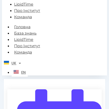
LipidTime
Про Інститут
Команда
Головна
База знань
LipidTime
Про Інститут
Команда
UK
EN