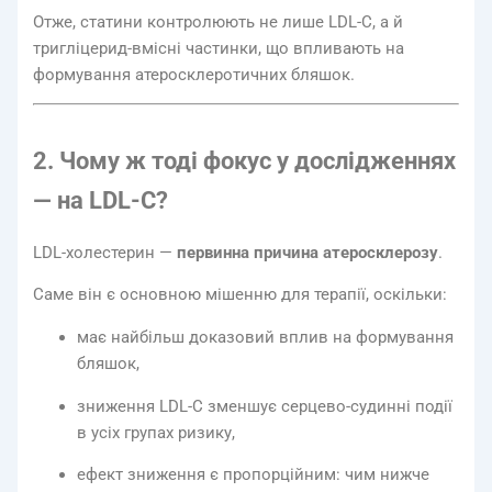
Отже, статини контролюють не лише LDL-C, а й
тригліцерид-вмісні частинки, що впливають на
формування атеросклеротичних бляшок.
2. Чому ж тоді фокус у дослідженнях
— на LDL-C?
LDL-холестерин —
первинна причина атеросклерозу
.
Саме він є основною мішенню для терапії, оскільки:
має найбільш доказовий вплив на формування
бляшок,
зниження LDL-C зменшує серцево-судинні події
в усіх групах ризику,
ефект зниження є пропорційним: чим нижче