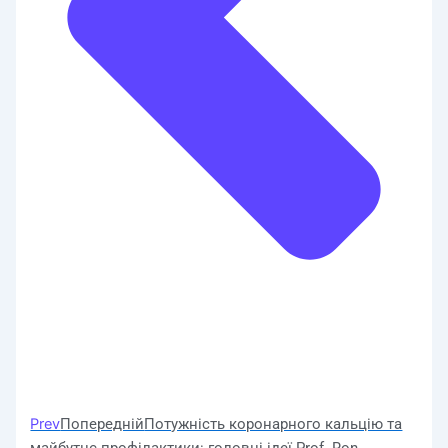
Prev
Попередній
Потужність коронарного кальцію та
майбутнє профілактики: головні ідеї Prof. Ron