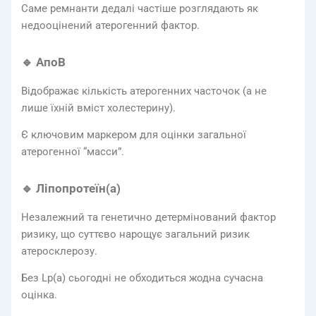
Саме ремнанти дедалі частіше розглядають як
недооцінений атерогенний фактор.
🔹 АпоВ
Відображає кількість атерогенних часточок (а не
лише їхній вміст холестерину).
Є ключовим маркером для оцінки загальної
атерогенної “масси”.
🔹 Ліпопротеїн(a)
Незалежний та генетично детермінований фактор
ризику, що суттєво нарощує загальний ризик
атеросклерозу.
Без Lp(a) сьогодні не обходиться жодна сучасна
оцінка.