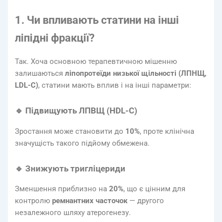
1. Чи впливають статини на інші
ліпідні фракції?
Так. Хоча основною терапевтичною мішенню
залишаються
ліпопротеїди низької щільності (ЛПНЩ,
LDL-C)
, статини мають вплив і на інші параметри:
🔹 Підвищують ЛПВЩ (HDL-C)
Зростання може становити до
10%
, проте клінічна
значущість такого підйому обмежена.
🔹 Знижують тригліцериди
Зменшення приблизно на
20%
, що є цінним для
контролю
ремнантних часточок
— другого
незалежного шляху атерогенезу.