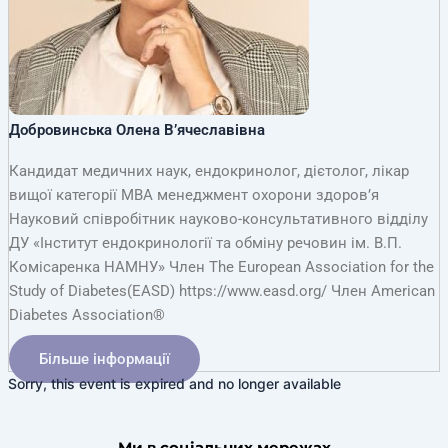
Добровинська Олена В’ячеславівна
Кандидат медичних наук, ендокринолог, дієтолог, лікар
вищої категорії MBA менеджмент охорони здоров’я
Науковий співробітник науково-консультативного відділу
ДУ «Інститут ендокринології та обміну речовин ім. В.П.
Комісаренка НАМНУ» Член The European Association for the
Study of Diabetes(EASD) https://www.easd.org/ Член American
Diabetes Association®
Більше інформації
Sorry, this event is expired and no longer available
Ми в соціальних мережах