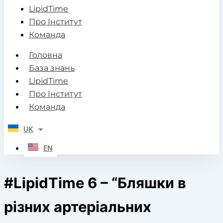
LipidTime
Про Інститут
Команда
Головна
База знань
LipidTime
Про Інститут
Команда
UK
EN
#LipidTime 6 – “Бляшки в
різних артеріальних