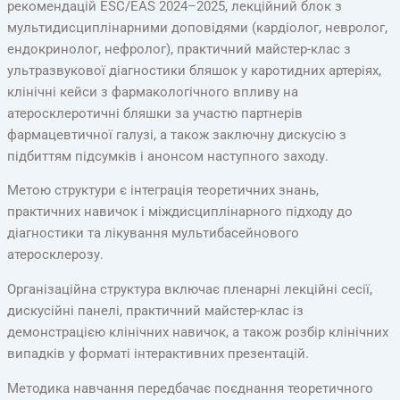
рекомендацій ESC/EAS 2024–2025, лекційний блок з
мультидисциплінарними доповідями (кардіолог, невролог,
ендокринолог, нефролог), практичний майстер-клас з
ультразвукової діагностики бляшок у каротидних артеріях,
клінічні кейси з фармакологічного впливу на
атеросклеротичні бляшки за участю партнерів
фармацевтичної галузі, а також заключну дискусію з
підбиттям підсумків і анонсом наступного заходу.
Метою структури є інтеграція теоретичних знань,
практичних навичок і міждисциплінарного підходу до
діагностики та лікування мультибасейнового
атеросклерозу.
Організаційна структура включає пленарні лекційні сесії,
дискусійні панелі, практичний майстер-клас із
демонстрацією клінічних навичок, а також розбір клінічних
випадків у форматі інтерактивних презентацій.
Методика навчання передбачає поєднання теоретичного