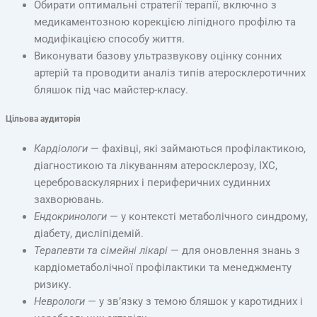
Обирати оптимальні стратегії терапії, включно з
медикаментозною корекцією ліпідного профілю та
модифікацією способу життя.
Виконувати базову ультразвукову оцінку сонних
артерій та проводити аналіз типів атеросклеротичних
бляшок під час майстер-класу.
Цільова аудиторія
Кардіологи
— фахівці, які займаються профілактикою,
діагностикою та лікуванням атеросклерозу, ІХС,
цереброваскулярних і периферичних судинних
захворювань.
Ендокринологи
— у контексті метаболічного синдрому,
діабету, дисліпідемій.
Терапевти та сімейні лікарі
— для оновлення знань з
кардіометаболічної профілактики та менеджменту
ризику.
Неврологи
— у зв’язку з темою бляшок у каротидних і