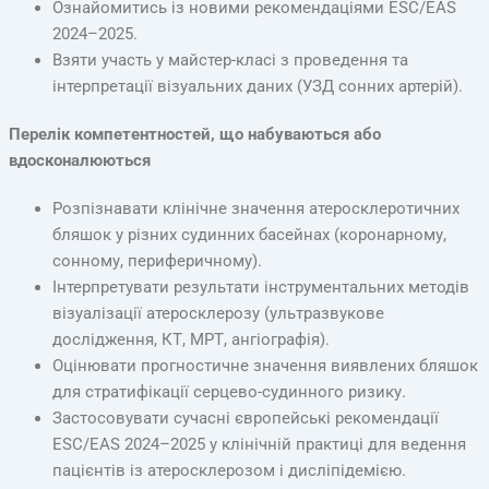
Ознайомитись із новими рекомендаціями ESC/EAS
2024–2025.
Взяти участь у майстер-класі з проведення та
інтерпретації візуальних даних (УЗД сонних артерій).
Перелік компетентностей, що набуваються або
вдосконалюються
Розпізнавати клінічне значення атеросклеротичних
бляшок у різних судинних басейнах (коронарному,
сонному, периферичному).
Інтерпретувати результати інструментальних методів
візуалізації атеросклерозу (ультразвукове
дослідження, КТ, МРТ, ангіографія).
Оцінювати прогностичне значення виявлених бляшок
для стратифікації серцево-судинного ризику.
Застосовувати сучасні європейські рекомендації
ESC/EAS 2024–2025 у клінічній практиці для ведення
пацієнтів із атеросклерозом і дисліпідемією.