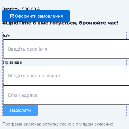
Вартість:
500,00
₴
Оформити замовлення
#LipidTime 6 вже готується, бронюйте час!
Ім'я
Прізвище
Надіслати
Програма включає вступну сесію з оглядом сучасних