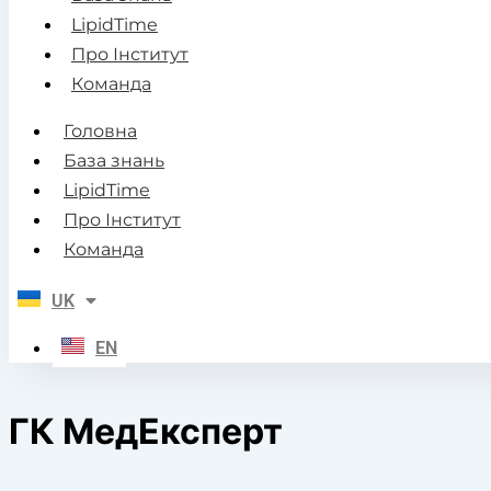
LipidTime
Про Інститут
Команда
Головна
База знань
LipidTime
Про Інститут
Команда
UK
EN
ГК МедЕксперт