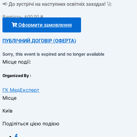
📢
До зустрічі на наступних освітніх заходах!
🚀
Вартість:
600,00
₴
Оформити замовлення
ПУБЛІЧНИЙ ДОГОВІР (ОФЕРТА)
Sorry, this event is expired and no longer available
Місце події:
Organized By :
ГК МедЕксперт
Місце
Київ
Поділіться цією подією