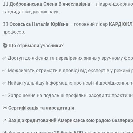
👩‍⚕️
Добровинська Олена В’ячеславівна
– лікар-ендокринол
кандидат медичних наук.
👩‍⚕️
Осовська Наталія Юріївна
– головний лікар
КАРДІОКЛІ
професор.
📚 Що отримали учасники?
✅ Доступ до якісних та перевірених знань у зручному фор
✅ Можливість отримати відповіді від експертів у режимі 
✅ Найактуальнішу інформацію про новітні дослідження, техно
✅ Запрошення на подальші профільні заходи та практичні
📜 Сертифікація та акредитація
📌
Захід акредитований Американською радою безперерв
📌 Учасники отримали
20 балів БПР
, які зараховано до ї