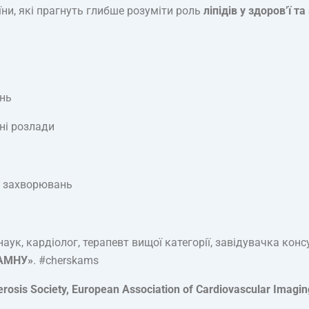
аїни, які прагнуть глибше розуміти роль
ліпідів у здоров’ї 
ань
ні розлади
их захворювань
ук, кардіолог, терапевт вищої категорії, завідувачка кон
НАМНУ»
. #cherskams
erosis Society, European Association of Cardiovascular Imagin