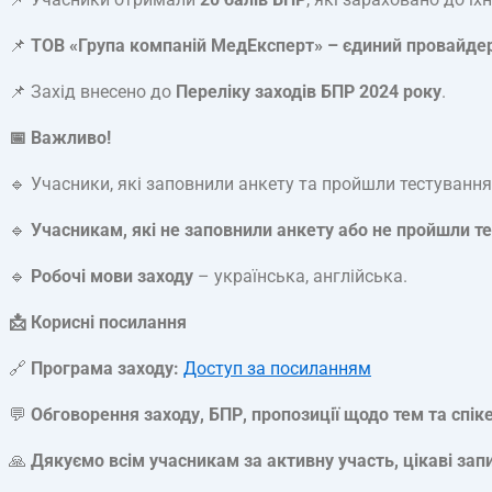
📌
ТОВ «Група компаній МедЕксперт» – єдиний провайдер 
📌 Захід внесено до
Переліку заходів БПР 2024 року
.
📅 Важливо!
🔹 Учасники, які заповнили анкету та пройшли тестуванн
🔹
Учасникам, які не заповнили анкету або не пройшли 
🔹
Робочі мови заходу
– українська, англійська.
📩 Корисні посилання
🔗
Програма заходу:
Доступ за посиланням
💬
Обговорення заходу, БПР, пропозиції щодо тем та спіке
🙏
Дякуємо всім учасникам за активну участь, цікаві запит