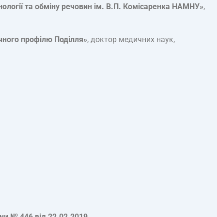
нології та обміну речовин ім. В.П. Комісаренка НАМНУ»
,
ичного профілю Поділля»
, доктор медичних наук,
ни № 446 від 22.02.2019
.