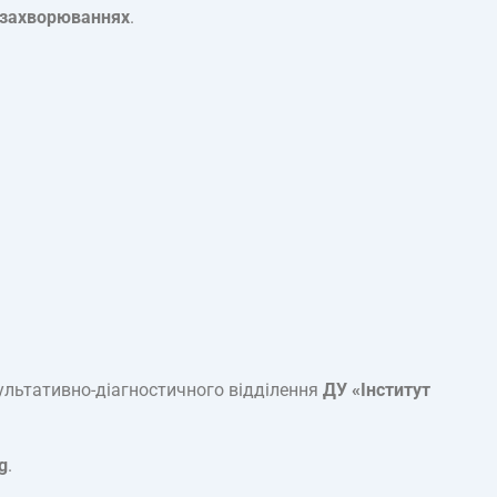
та захворюваннях
.
сультативно-діагностичного відділення
ДУ «Інститут
g
.