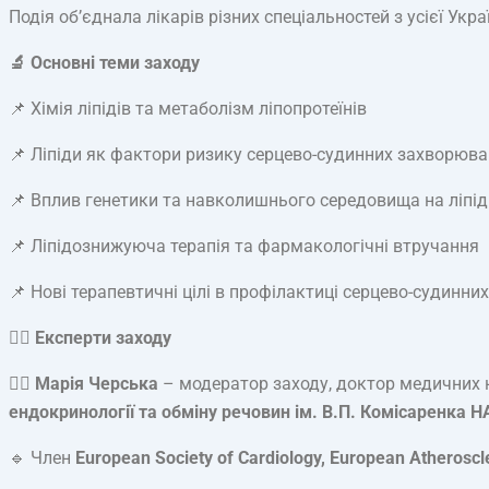
Подія об’єднала лікарів різних спеціальностей з усієї Укр
🔬 Основні теми заходу
📌 Хімія ліпідів та метаболізм ліпопротеїнів
📌 Ліпіди як фактори ризику серцево-судинних захворюв
📌 Вплив генетики та навколишнього середовища на ліпід
📌 Ліпідознижуюча терапія та фармакологічні втручання
📌 Нові терапевтичні цілі в профілактиці серцево-судинн
🧑‍⚕️ Експерти заходу
👩‍⚕️
Марія Черська
– модератор заходу, доктор медичних на
ендокринології та обміну речовин ім. В.П. Комісаренка 
🔹 Член
European Society of Cardiology, European Atheroscl