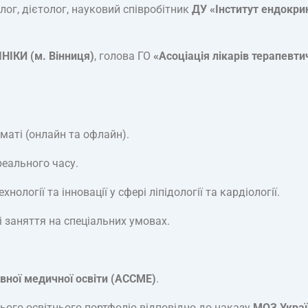
ог, дієтолог, науковий співробітник
ДУ «Інститут ендокри
НІКИ (м. Вінниця)
, голова ГО
«Асоціація лікарів терапевт
маті (онлайн та офлайн).
реального часу.
логії та інновації у сфері ліпідології та кардіології.
 заняття на спеціальних умовах.
ної медичної освіти (ACCME)
.
хнього освітнього портфоліо відповідно до наказу
МОЗ Украї