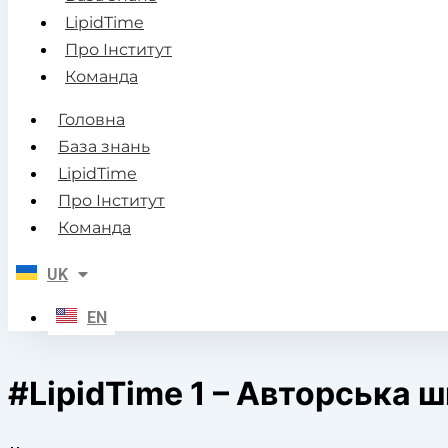
LipidTime
Про Інститут
Команда
Головна
База знань
LipidTime
Про Інститут
Команда
UK
EN
#LipidTime 1 – Авторська ш