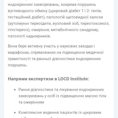
ендокринних захворювань, зокрема порушень
вуглеводного обміну (цукровий діабет 1 і 2- типів,
гестаційний діабет), патологій щитовидної залози
(аутоімунні тиреоїдити, вузловий зоб, тиреотоксикоз,
гіпотиреоз), ожиріння, метаболічного синдрому,
патології наднирників.
Вона бере активну участь у наукових заходах і
марафонах, спрямованих на підвищення медичної
грамотності та ранньої діагностики ендокринних
порушень.
Напрями експертизи в LOCD Institute:
Рання діагностика та лікування ендокринних
захворювань у осіб із підвищеною масою тіла
та ожирінням
Комплексне ведення пацієнтів із цукровим