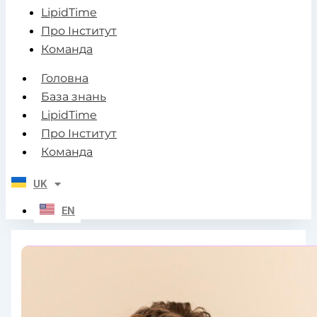
LipidTime
Про Інститут
Команда
Головна
База знань
LipidTime
Про Інститут
Команда
UK
EN