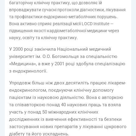
багаторічну клінічну практику, що дозволяє їй
впроваджувати сучасні протоколи діагностики, лікування
та профілактики ендокринно-метаболічних порушень.
Вона активно сприяє реалізації місії LOCD Institute —
підвищення якості кардіометаболічної медицини через
науку, освіту та клінічну практику.
У 2000 році закінчила Національний медичний
університет ім. О.О. Богомольця за спеціальністю
«Медицина», а вже у 2001 році здобула спеціалізацію
з ендокринології.
Упродовж більш ніж двох десятиліть працює лікарем-
ендокринологом, поєднуючи клінічну допомогу
пацієнтам із науковою діяльністю. Вона є авторкою
та співавторкою понад 40 наукових праць та взяла
участь у понад 50 міжнародних клінічних
дослідженнях із вивчення ефективності та безпеки
застосування нових препаратів у лікуванні цукрового
діабету та його ускладнень.