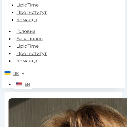
LipidTime
Про Інститут
Команда
Головна
База знань
LipidTime
Про Інститут
Команда
UK
EN