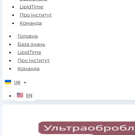
LipidTime
Про Інститут
Команда
Головна
База знань
LipidTime
Про Інститут
Команда
UK
EN