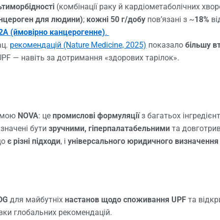
ьтиморбідності
(комбінації раку й кардіометаболічних хвор
анцероген для людини)
;
кожні 50 г/добу
пов’язані з ~
18%
ві
2A (ймовірно канцерогенне)
.
ац.
рекомендацій (Nature Medicine, 2025)
показало
більшу в
UPF — навіть за дотримання «здорових тарілок».
темою
NOVA
: це
промислові формуляції
з багатьох інгредієн
изначені бути
зручними, гіперпалатабельними
та довготри
що
є різні підходи
, і
універсального юридичного визначення
DG
для майбутніх
настанов щодо споживання UPF
та відк
овки глобальних рекомендацій.