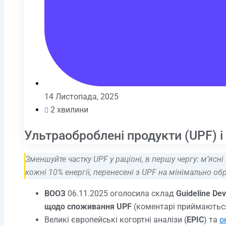
14 Листопада, 2025
2 хвилини
Ультраоброблені продукти (UPF) і
Зменшуйте частку UPF у раціоні, в першу чергу: м’ясні
кожні 10% енергії, перенесені з UPF на мінімально обро
ВООЗ
06.11.2025 оголосила склад
Guideline De
щодо споживання UPF
(коментарі приймаються
Великі європейські когортні аналізи (
EPIC
) та
о