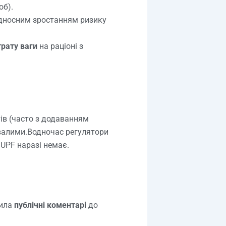
об).
дносним зростанням ризику
трату ваги
на раціоні з
тів (часто з додаванням
валими.Водночас регулятори
UPF наразі немає.
рила
публічні коментарі
до