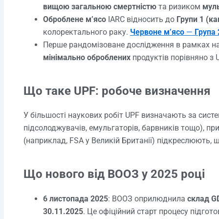
вищою загальною смертністю
та ризиком
мул
Оброблене м’ясо
IARC відносить до
Групи 1 (к
колоректального раку.
Червоне м’ясо
—
Група 
Перше рандомізоване дослідження в рамках н
мінімально оброблених
продуктів порівняно з 
Що таке UPF: робоче визначення
У більшості наукових робіт UPF визначають за сис
підсолоджувачів, емульгаторів, барвників тощо), пр
(наприклад, FSA у Великій Британії) підкреслюють, 
Що нового від ВООЗ у 2025 році
6 листопада 2025
: ВООЗ оприлюднила
склад G
30.11.2025
. Це офіційний старт процесу підгот