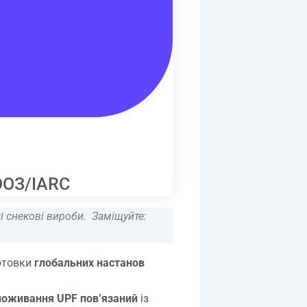
ВООЗ/IARC
кі снекові вироби. Заміщуйте:
отовки
глобальних настанов
поживання UPF пов’язаний
із