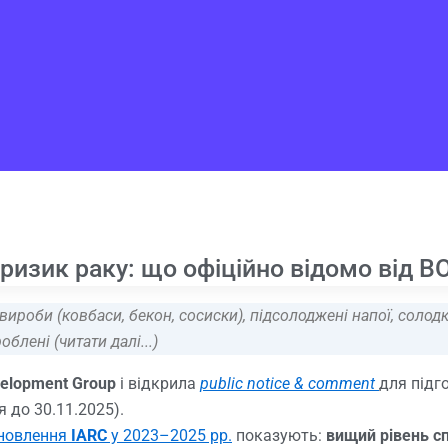
 ризик раку: що офіційно відомо від 
 вироби (ковбаси, бекон, сосиски), підсолоджені напої, солод
блені (читати далі...)
velopment Group
і відкрила
public notice & comment
для підг
 до 30.11.2025).
новлення
IARC
у 2023–2025 рр.
показують:
вищий рівень с