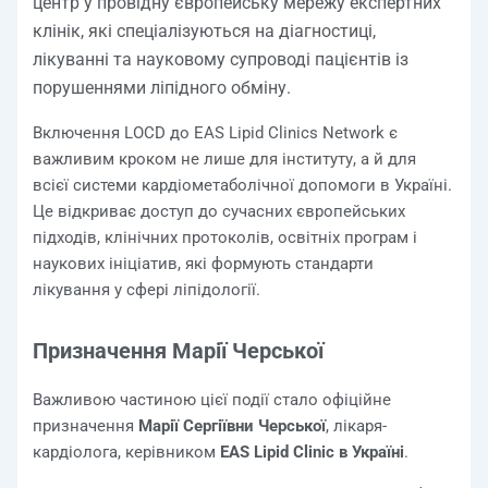
центр у провідну європейську мережу експертних
клінік, які спеціалізуються на діагностиці,
лікуванні та науковому супроводі пацієнтів із
порушеннями ліпідного обміну.
Включення LOCD до EAS Lipid Clinics Network є
важливим кроком не лише для інституту, а й для
всієї системи кардіометаболічної допомоги в Україні.
Це відкриває доступ до сучасних європейських
підходів, клінічних протоколів, освітніх програм і
наукових ініціатив, які формують стандарти
лікування у сфері ліпідології.
Призначення Марії Черської
Важливою частиною цієї події стало офіційне
призначення
Марії Сергіївни Черської
, лікаря-
кардіолога, керівником
EAS Lipid Clinic в Україні
.