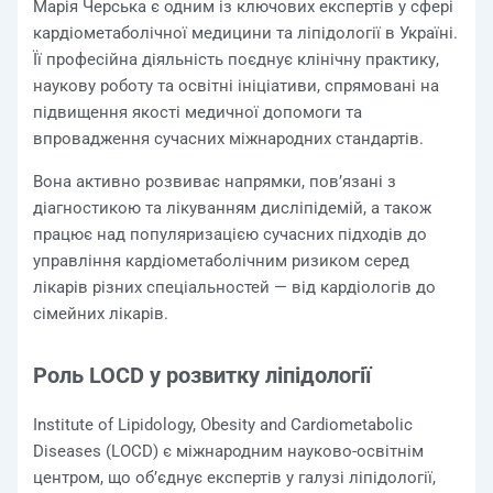
Марія Черська є одним із ключових експертів у сфері
кардіометаболічної медицини та ліпідології в Україні.
Її професійна діяльність поєднує клінічну практику,
наукову роботу та освітні ініціативи, спрямовані на
підвищення якості медичної допомоги та
впровадження сучасних міжнародних стандартів.
Вона активно розвиває напрямки, пов’язані з
діагностикою та лікуванням дисліпідемій, а також
працює над популяризацією сучасних підходів до
управління кардіометаболічним ризиком серед
лікарів різних спеціальностей — від кардіологів до
сімейних лікарів.
Роль LOCD у розвитку ліпідології
Institute of Lipidology, Obesity and Cardiometabolic
Diseases (LOCD) є міжнародним науково-освітнім
центром, що об’єднує експертів у галузі ліпідології,