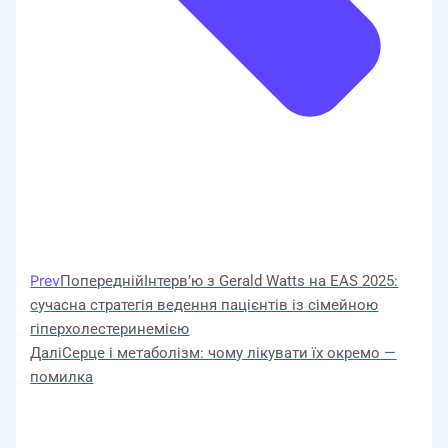
Prev
Попередній
Інтерв’ю з Gerald Watts на EAS 2025:
сучасна стратегія ведення пацієнтів із сімейною
гіперхолестеринемією
Далі
Серце і метаболізм: чому лікувати їх окремо —
помилка