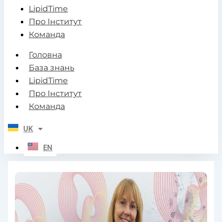
LipidTime
Про Інститут
Команда
Головна
База знань
LipidTime
Про Інститут
Команда
UK
EN