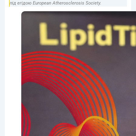
під егідою European Atherosclerosis Society.